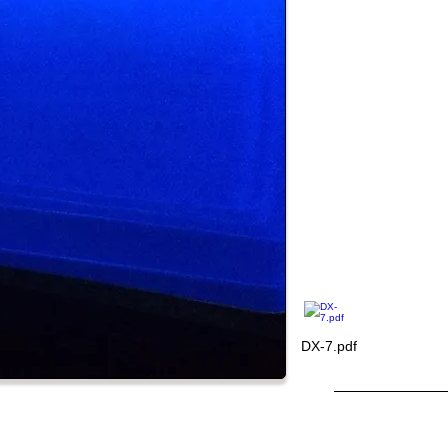
רגלס בחיזוק שלד
יום בריכות: הוא חזק
שוט לטיפול ומתאים
ריכות מבטון ותהליך
יכות פיברגלס ניתן
צורך.
ביותר עבורך, יש
קטים שמגיע לאזור
ות, נבחר מיקום
בלה ומינוף, מנהל
ות/חצרות ולכן ניתן
ולשלב אותם בתכנון
1700-55-33-2
DX-7.pdf
ות להגדלה!