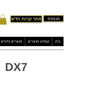
מבצעים
אתר קניות חדש
בית
קטלוג מוצרים
מוצרים נלווים
בריכת שחייה פיברגלס - DX7
DX7
-תוצרת Europa Piscinas ספרד
Europa Piscinas היא אחת החברות
הנוגע לבריכות שחיה ומתקני ג'קוזי. זוהי 
הממוקמת בספרד ולה ארבעה מפעלי יצור
בפריסה עולמית החל מ-
בטכניקות ייצור מתקדמות, הנעשות באמצע
איכותיים במיוחד. מה שחשוב לא פחות הוא
שנועד להתאים לצרכים המשתנים של הלקו