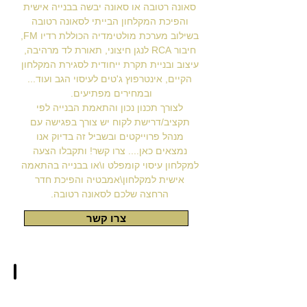
סאונה רטובה או סאונה יבשה בבנייה אישית
והפיכת המקלחון הבייתי לסאונה רטובה
בשילוב מערכת מולטימדיה הכוללת רדיו FM,
חיבור RCA לנגן חיצוני, תאורת לד מרהיבה,
עיצוב ובניית תקרת ייחודית לסגירת המקלחון
הקיים, אינטרפוץ ג'טים לעיסוי הגב ועוד...
ובמחירים מפתיעים.
לצורך תכנון נכון והתאמת הבנייה לפי
תקציב/דרישת לקוח יש צורך בפגישה עם
מנהל פרוייקטים ובשביל זה בדיוק אנו
נמצאים כאן.... צרו קשר! ותקבלו הצעה
למקלחון עיסוי קומפלט ו\או בבנייה בהתאמה
אישית למקלחון\אמבטיה והפיכת חדר
הרחצה שלכם לסאונה רטובה.
צרו קשר
התקנת מחולל אדים מולטימדיה בחדר רחצה
שדרוג
מקלחת