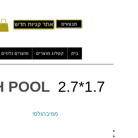
מבצעים
אתר קניות חדש
בית
קטלוג מוצרים
מוצרים נלווים
בריכת שחייה פיברגלס - Fish pool
FISH POOL
1.7*2.7
-תוצרת כחול לבן
-היחוד של ברכות הפיברגלס האלו הוא בשימוש בטכניקות י
הנעשות באמצעות חומרי גלם איכותיים במיוחד- כל הברכ
מפיברגלס!
והציוד הנלווה עשויים כולם
מה שחשוב לא פח
הדגמים הרחב, שנועד להתאים לצרכים המשתנים של הלקו
-לבריכות הפיברגלס יתרונות רבים:
ייצור מהיר- בין 2 - 4 ימי עבודה לייצור הבריכה בשלמותה, תלוי בגודל הנבחר.
ניתן לבחור בריכה מתוך מגוון של גדלים וצורות.