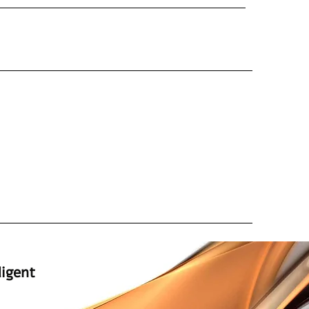
או לשלוח מייל ואנו נחזור אליכם
בריכת שחייה פיברגלס - Fish pool
לחץ על התמונות להגדלה
המומחים למתקני ספא ייבוא | שיווק | 