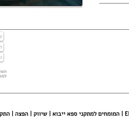
!
השאר
למסי
הפצה | התקנה | Eligent