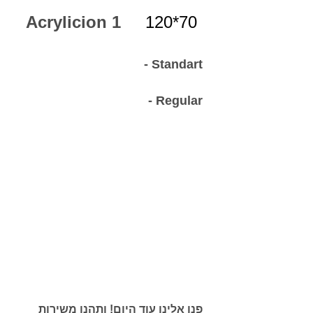
Acrylicion 1
70*120
-תוצרת כחול לבן
-זמן ייצור משוער 2-7 ימים
Standart -
אמבטיה אקרילית מחוזקת
פלדה
Regular -
מנוע 1.5 כ”ס , 6 ג’טים , וסת
אויר , כפתור הפעלה ואיבזור ניקל.
באפשרותך לבחור את הג'קוזי המושלם
והמותאם לצרכייך האישיים, ניתן לשדרג
ולהוסיף איבזור לכל מוצר.על מנת
להתאים לך את הג'קוזי המתאים ביותר
עבורך יש אפשרות לתיאום פגישה
בשטח עם מנהל פרוייקטים שמגיע
לאזור שאליו מיועד הג'קוזי.
בפגישה זו, נעבור על תוכניות, יבוצעו
מדידות, נבחר מיקום הג'קוזי, יתוכננו
עבודות נלוות נדרשות. מנהל
הפרוייקטים גם מתמחה בכל עולם
עיצוב הבית/חדרי רחצה/ספא ויש לו
ניסיון עתיר שנים בעולם הבנייה והתכנון
פנו אלינו עוד היום! ותהנו משירות