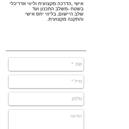
אישי ,הדרכה מקצועית וליווי אדריכלי
בשטח -משלב התכנון ועד
שלב היישום, בליווי יחס אישי
והתקנה מקצועית.
ג'קוזי לבית במבצע דגם - 1 acrylicion
לחץ כאן לתמונות בהגדלה