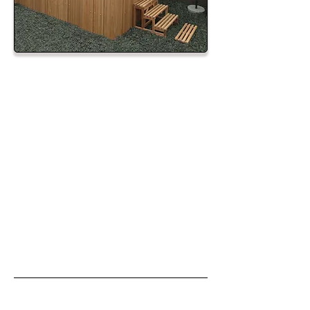
-חומר: אקרילי לבן
-משתמשים: 8-10 רוחצים
-מערכת בקרה ממוחשבת
-מערכת שמע רדיו בשילוב CD
מנועי משאבות:
יחידות:
‏ -1.5KW משאבת מים
3
‏ -750W משאבת מסנן
1
‏ -3KW משאבת דוד חימום
1
ג’טים:
-5” מולטי סילון
6
-5” סילון מסתובב
דגם- Jigokudani
1
-3” סילון מסתובב
2
-1.5” היידרו קטנים נירוסטה
17