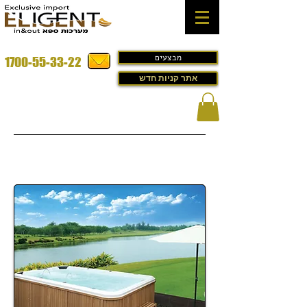
מבצעים
1700-55-33-22
אתר קניות חדש
גקוזי לגינה במבצע דגם -
Jigokudani