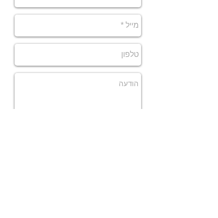
שלח
השאר/י פרטים, ויועץ מקצועי יחזור
אלייך
לפרטים נוספים בהקדם האפשרי או
התקשר/י עכשיו
1-700-55-33-22