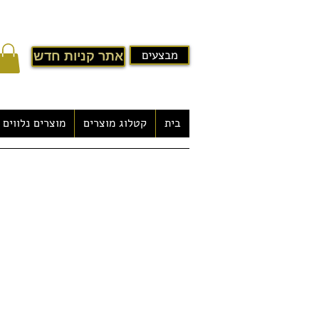
מבצעים
אתר קניות חדש
בית
קטלוג מוצרים
מוצרים נלווים
גקוזי לגינה במבצע דגם - Rotorua
-חומר: אקרילי לבן
-משתמשים: 4 רוחצים
-מערכת בקרה משוכללת
-חיבור למערכת שמע רדיו בשילוב CD
מנועי משאבות: י
-1.5KW משאבת מים 2
-750W משאבת מסנן 1
-700W משאבת אוויר 1
-3KW משאבת דוד חימום 1
ג'טים:
-5" סילון מסתובב 3