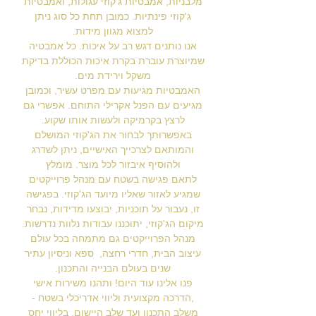
מלבניות, אמבטיות ג'קוזי עגולות, ואמבטיות
ג'קוזי פינתיות. כמובן תחת כל סוג ניתן
למצוא מגוון מידות.
אנו נותנים דגש רב על איכות. כל אמבטיה
שמיוצרת עוברת בקרת איכות הכוללת בדיקת
משקל וירידת מים.
האמבטיות מגיעות עם מפרט עשיר, וכמובן
מגיעים עם הפנל אקרילי התוחם. אפשרי גם
לרצץ בקרמיקה ולעשות אותו שקוע.
באפשרותך לבחור את הג'קוזי המושלם
והמותאם לצרכייך האישיים, ניתן לשדרג
ולהוסיף איבזור לכל מוצר. מומלץ
לתאם פגישה בשטח עם מנהל פרוייקטים
שמגיע לאזור שאליו מיועד הג'קוזי. בפגישה
זו, נעבור על תוכניות, יבוצעו מדידות, נבחר
מיקום הג'קוזי, יתוכננו עבודות נלוות נדרשות.
מנהל הפרוייקטים גם מתמחה בכל עולם
עיצוב הבית, חדרי רחצה, ספא וניסיון עתיר
שנים בעולם הבנייה והתכנון.
פנו אלינו עוד היום! ותהנו משירות אישי
,הדרכה מקצועית וליווי אדריכלי בשטח -
משלב התכנון ועד שלב היישום, בליווי יחס