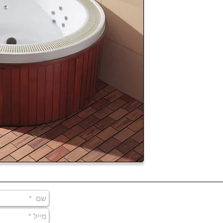
יר 16
ם:
34
 1
ונה 2
ן