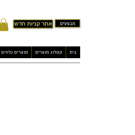
מבצעים
אתר קניות חדש
בית
קטלוג מוצרים
מוצרים נלווים
ג'קוזי לגינה במבצע דגם- Tabacon
-חומר: אקרילי לבן
-משתתפים: 4 רוחצים
-מערכת בקרה משוכללת
-מערכת שמע רדיו מובנה כולל רמקולים מ
מנועי משאבות: 
- 1.5KW מנוע מים ומסנן 1
- 2KW מנוע חימום 1
- 400W מנוע אוויר 1