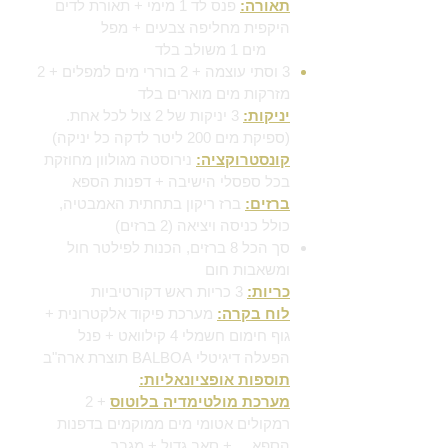
תאורה:
פנס לד 1 מימי + תאורת לדים
היקפית מחליפה צבעים
+
מפל
מים 1 משולב בלד
3 וסתי עוצמה + 2 בוררי מים למפלים + 2
מזרקות מים מוארים בלד
יניקות:
3 יניקות של 2 צול לכל אחת.
(ספיקת מים 200 ליטר לדקה כל יניקה)
קונסטרוקציה:
נירוסטה מגולוון מחוזקת
בכל ספסלי הישיבה + דפנות הספא
ברזים:
ברז ריקון בתחתית האמבטיה,
כולל כניסה ויציאה (2 ברזים)
סך הכל 8 ברזים, הכנות לפילטר חול
ומשאבות חום
כריות:
3 כריות ראש דקורטיביות
לוח בקרה:
מערכת פיקוד אלקטרונית +
גוף חימום חשמלי 4 קילוואט + פנל
הפעלה דיגיטלי BALBOA תוצרת ארה"ב
תוספות אופציונאליות:
מערכת מולטימדיה בלוטוס
+ 2
רמקולים אטומי מים ממוקמים בדפנות
הספא + סאב גדול + מגבר