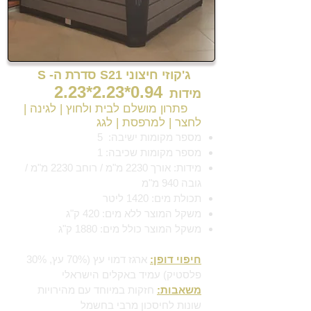
ג'קוזי חיצוני S21 סדרת ה- S
0.94*2.23*2.23
מידות
פתרון מושלם לבית ולחוץ | לגינה |
לחצר | למרפסת | לגג
מספר מקומות ישיבה: 5
מספר מקומות שכיבה: 1
מידות: אורך 2230 מ"מ / רוחב 2230 מ"מ /
גובה 940 מ"מ
תכולת מים: 1420 ליטר
משקל המוצר ללא מים: 420 ק"ג
משקל המוצר כולל מים: 1880 ק"ג
חיפוי דופן:
ארגז דמוי עץ (70% עץ, 30%
פלסטיק)
עמיד באקלים הישראלי
משאבות:
חזקות במיוחד עם מהירויות
שונות לחיסכון מרבי בחשמל