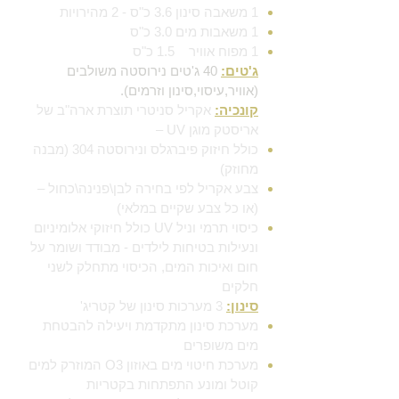
1 משאבה סינון 3.6 כ"ס - 2 מהירויות
1 משאבות מים 3.0 כ"ס
1 מפוח אוויר 1.5 כ"ס
ג'טים:
40 ג'טים נירוסטה משולבים
(אוויר,עיסוי,סינון וזרמים).
קונכיה:
אקריל סניטרי תוצרת ארה"ב של
אריסטק מוגן UV –
כולל חיזוק פיברגלס ונירוסטה 304 (מבנה
מחוזק)
צבע אקריל לפי בחירה לבן\פנינה\כחול –
(או כל צבע שקיים במלאי)
כיסוי תרמי וניל UV כולל חיזוקי אלומיניום
ונעילות בטיחות לילדים -
מבודד ושומר על
חום ואיכות המים, הכיסוי מתחלק לשני
חלקים
סינון:
3 מערכות סינון של קטריג'
מערכת סינון מתקדמת ויעילה להבטחת
מים משופרים
מערכת חיטוי מים באוזון O3 המוזרק למים
קוטל ומונע התפתחות בקטריות