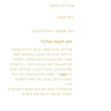
אביזרים נלווים:
קיט ניקוי, דלי
ומעשנת
ניתן לשלב:
מרפסת, סככה, חלון
אחורי, כיסוי עילי
כמה אנשים יכולים להכנס:
4-6
למה לקנות אצלנו?
אלג'ינט מכרה מספר רב של יחידות ממוצר
זה ולכן יש לנו את המענה המושלם. לאחר
מספר דגמים וגלגולים של המוצר, הצלחנו
להביא אותו לרמה הגבוה ביותר
- בין אם זה
באיכות העץ, התנור והבניה. אולי הכי חשוב
זה
המחיר
- אנחנו מציעים פתרון לכל כיס
ומענה לכולם, נבנה ביחד משהו לתקציב
שלך!
לא מספיק? אנחנו מציעים התקנה חינם בבית
הלקוח! עם אחריות של מעל 5 שנים.