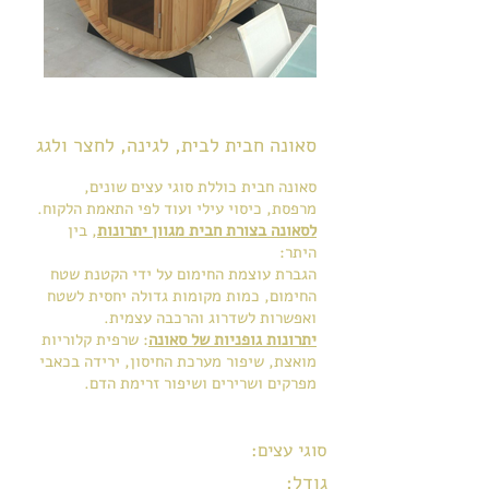
סאונה חבית לבית, לגינה, לחצר ולגג
סאונה חבית כוללת סוגי עצים שונים,
מרפסת, כיסוי עילי ועוד לפי התאמת הלקוח.
לסאונה בצורת חבית מגוון יתרונות
, בין
היתר:
הגברת עוצמת החימום על ידי הקטנת שטח
החימום, כמות מקומות גדולה יחסית לשטח
ואפשרות לשדרוג והרכבה עצמית.
יתרונות גופניות של סאונה
: שרפית קלוריות
מואצת, שיפור מערכת החיסון, ירידה בכאבי
מפרקים ושרירים ושיפור זרימת הדם.
סוגי עצים:
פופלר, אשוח ורד סידר
גודל:
180X180