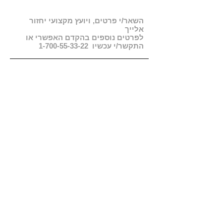
השאר/י פרטים, ויועץ מקצועי יחזור
אלייך
לפרטים נוספים בהקדם האפשרי או
התקשר/י עכשיו
1-700-55-33-22
בריכת שחייה:
- חומר: אקרילי לבן תוצרת ארה”ב
- משתמשים: 2 רוחצים
- מערכת בקרה משוכללת
- חיבור למערכת שמע רדיו בשילוב CD
מנועי משאבות:
יחידות:
- 2.2KW משאבת מים
2
- 1.5KW משאבת מים
1
- 750W משאבת מסנן
1
-3KW משאבת דוד חימום
1
ג’טים: