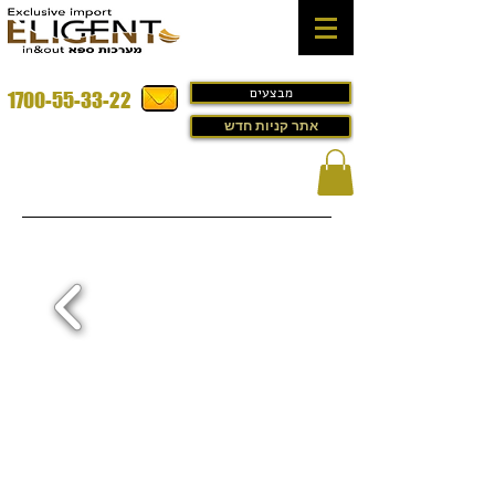
מבצעים
1700-55-33-22
אתר קניות חדש
בריכת זרמים דגם- Belton