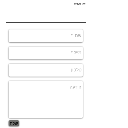
לחץ להגדלה
דגם- Belton
שלח