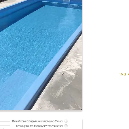
ד להתאים לצרכים
ום בריכות: הוא חזק
וט לטיפול ומתאים לכל
תחזוקה מיגעת כמו
. אם זה לא מספיק,
פרק, ולהעביר ממקום
 כאן
תר עבורך, ניתן פגישה
 שמגיע לאזור שאליו
ות, נבחר מיקום
לה ומינוף, מנהל
ת/חצרות ולכן ניתן גם
 אותם בתכנון