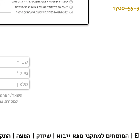
1700-55-3
השאר/י פרטים, ויועץ מקצועי יחזור אלייך
למסירת פרטים נוספים/ תיאום פגישה
הפצה | התקנה | Eligent