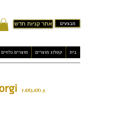
מבצעים
אתר קניות חדש
בית
קטלוג מוצרים
מוצרים נלווים
בריכת שחייה פיברגלס - Jorgi
orgi
7.6X3.6X1.5
תוצרת USA, ארה"ב
* היחוד של בריכות מתבצעות ע"י שימוש בט
מתקדמות, הנעשות באמצעות חומרי גלם איכ
עשויות ממספר שכבות עשויות
בטכנלוגית Multivynil
אחיד וחזק במיוחד.