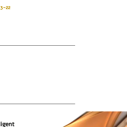
3-22
לתיאום פגישה נא ליצור קשר במספר
או לשלוח מייל ואנו נחזור אליכם
!לחץ על התמונה להגדלה,Jorgi
- בריכת שחייה
המומחים למתקני ספא ייבוא | שיווק | 