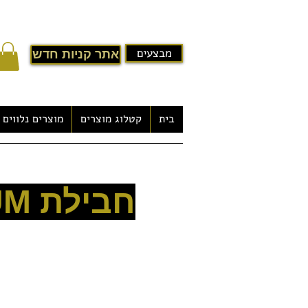
מבצעים
אתר קניות חדש
בית
קטלוג מוצרים
מוצרים נלווים
ג'קוזי לגינה במבצע
דגם - Ose
חבילת PRIMIUM
חומר:
במגוון צבעים
קונסטרוקצייה היקפית מגולוונת 30X30
משתמשים:
3 - ישיבה
2 - שכיבה
-צנרת לחץ איכותית עמידה במיוחד
-מערכת בקרה דיגיטלית משוכללת תוצרת BALBOA ארה"ב
משולב גוף חימום נירוסטה אמריקאי 3500W - לחימום מהיר וחסכוני