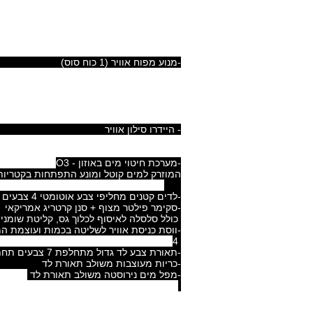
מנועים למערכות ספא בעלות הספק גבוה וא
יחידות
-מנוע מים (3 כוח סוס) 2 מהירויות (אופציונאלי) 1
-מנוע מים (3 כוח סוס) 2
-מנוע מפוח אוויר (1 כוח סוס) 1
ג'טים:
- 4" סילון מסתובב 1
- 3" סילון מסתובב 13
- 2" היידרו 36
- היידרו סילון
סה"כ ג'טים לעיסוי ניקל (ניר
-מערכת חיטוי מים באוזון - O3
המוזרק למים קוטל ומונע התפתחות בקטריות 
-לדים קטנים מחליפי צבע אוטומטי 4 צבעים 12
כולל סלסלה לאיסוף לכלוך גס, קלי
-ווסת כניסת אוויר לשליטה בכמות ועוצ
4
-תאורת צבע לד גדול מתחלפת 7 צבעים תחתונה 5" 1
-כריות מעוצבות משו
-מפל מים נירוסטה משולב תאורת לד
(אופצי
לבחירה במגוון צבעים: