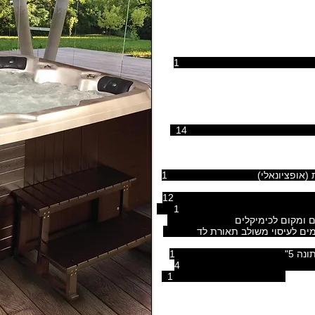
ורך חיים ארוך במיוחד:
 אוויר 14
וסטה מלא אופציונאלי)
64
(אופציונאלי)
1
-סקימר פילטר מצוף + סנן קרטריג אמריקאי 1
טת שומנים ומקום לכימיקלים
מת המים לעיסוי משולב תאורת לד
לב תאורת לד 4
ונאלי)
1