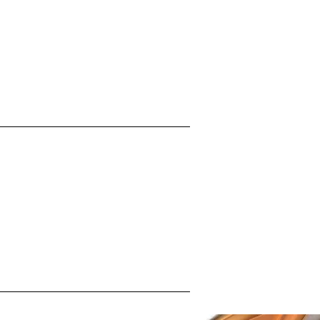
-חיפוי חיצוני עמיד p.s דק סנטטי לבחירה ב5 צבעים מרהיבים
-כיסוי עליון מוגן UV כולל חיזוקיי אלומיניום ונעילות בטיחות לילדים
-מדרגות רחבות תואמות צבע חיפוי חיצוני מוג
דגם- Ose
לחץ על התמונות