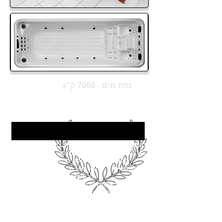
נפח מים - 7000 ק"ג
ללא מים - 1053 ק"ג
כולל מים - 8053 ק"ג
נפח כולל - 10M3
5820X2240X1250
חומר:
אקרילי מלא איכותי תוצרת
ארה"ב
מוגן
UV בחיזוק פוליאסטר - לבחירה במגוון צבעים
קונסטרוקצייה היקפית מגולוונת 30X30
משתמשים:
2 - ישיבה
4-6 רוחצים
-צנרת לחץ איכותית עמידה במיוחד
-מערכת בקרה דיגיטלית משוכללת תוצרת
BALBOA ארה"ב
משולב גוף חימום נירוסטה אמריקאי 3500W -
לחימום מהיר וחסכוני