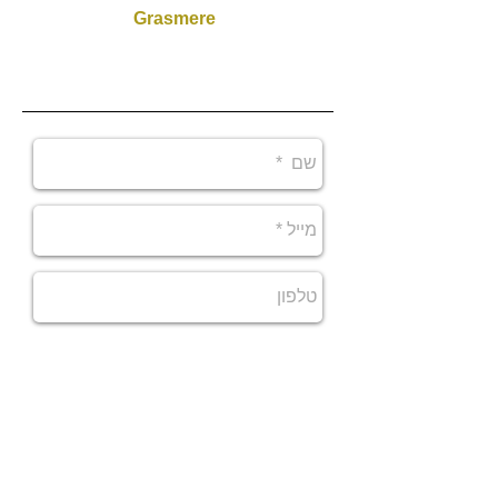
דגם -
Grasmere
בריכת זרמים שחייה
נגד הזרם | בריכת
שחייה