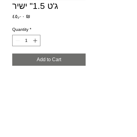
ג'ט 1.5" ישיר
Price
‏٤٥٫٠٠ ₪
Quantity
*
Add to Cart
ג'ט 1.5" ישיר עם ציפוי נירוסטה
1700-55-33-22
info@eligent.co.il
המומחים למתקני ספא ייבוא | שיווק | הפצה | התקנה | Eligent
© 2019 by eligent. All rights reserved.