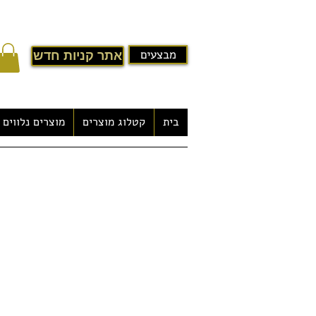
מבצעים
אתר קניות חדש
בית
קטלוג מוצרים
מוצרים נלווים
מקלחון עיסוי במבצע דגם- Moss Oe Tonya
-מחולל
רטובה)
-מערכת בקרה משוכללת
-מעטפת פנימית זכוכית
-ג'טים לעיסוי מתכווננים - 8 יחידות
-פנל מקלחון
-מדף שרות מעוצב
-3 נורות LED פנימיות
-הגדרות שעה / טמפרטורה