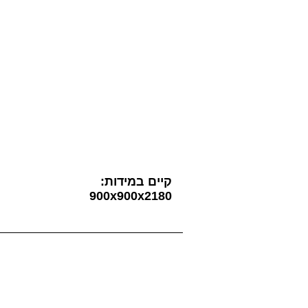
-מאוורר לפליטת אדים
-רדיו עם אפשרות חיבור לנגנים iPod
-רמקול מוגן מים
-תאורת לדים עליונה מוגנת מים
-מקלחון טוש עליון
-מקלחון טוש נשלף
-מושב נירוסטה בשילוב עץ
-חיבור לקו טלפון + דיבורית
-חיטוי אנטי בקטריאלי באמצעות נו
-אגנית שיש
-ידיות ניקל ארוכות
​קיים במידות:
900x900x2180
דגם- Moss Oe Tonya