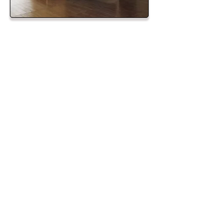
-מחולל אדים חזק במיוחד 3000 וואט
(סאונה רטובה)
-מערכת בקרה משוכללת
-מעטפת פנימית זכוכית
-פרופיל אלומיניום כסף-מט
-ג'טים לעיסוי מתכווננים - 6 יחידות
-פנל מקלחון
-מדפי שרות מעוצבים
-דיספנסר
-תאורת LED פנימית
-הגדרות שעה / טמפרטורה
-מאוורר לפליטת אדים
-רדיו עם אפשרות חיבור לנגנים iped
-רמקול מוגן מים
-תאורה מוגנת עליונה
-מקלחון טוש עליון
-מקלחון טוש נשלף
-מושבים מעוצבים
-מערכת ברזים מתקדמת
-חיבור לקו טלפון + דיבורית
-חיטוי אנטי בקטריאלי באמצעות נורת
אוזון