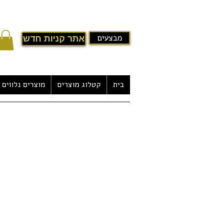
מבצעים
אתר קניות חדש
בית
קטלוג מוצרים
מוצרים נלווים
מקלחון עיסוי במבצע דגם- Dominica
​-מחולל אדים חזק במיוחד 3000 וואט (סאונה רטובה)
-מערכת בקרה משוכללת
-מעטפת פנימית אקרילי
-פרופיל אלומיניום כסף-מט
-מערכת ברזים מתקדמת
-ג'טים לעיסוי מתכווננים - 6 יחידות
-פנל מקלחון
-מתקן לעיסוי רגליים נשלף
-דיספנסר
-מדפים מעוצבים