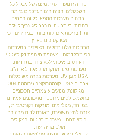
סדרה זו נועדה לתת מענה של מכלול כל
השכלולים והפיתוחים העדכניים ביותר
בתחום מערכות הספא וכל זה במחיר
תחרותי ביותר - היום כבר לא צריך לשלם
יותר! בריכות איכותיות ביותר במחירים הכי
אטרקטיבים בארץ!
הבריכות שלנו בדוקים ומצויידים במערכות
הכי מתקדמות - מעטפת חיצונית דק סינטטי
דקורטיבי איכותי ללא צורך בתחזוקה,
מערכות סינון מתקדמות, אקריל ארה"ב
USA מוגן UV, מערכות בקרה משוכללות
ארה"ב USA, קונסטרוקציה נירוסטה 304
מגולוונת, מנועים עוצמתיים חסכוניים
בחשמל, ג'טים נירוסטה מתכווננים עמידים
במיוחד, מפלי מים ומזרקות דקורטיביות ,
צנרת לחץ משופרת, תאורת לדים מרהיבה,
כיסוי תחתון, מערכות בלוטוס ורמקולים
מולטימדיה ועוד..!
פנו אלינו עכשיו ותצטרפו למאות הלקוחות